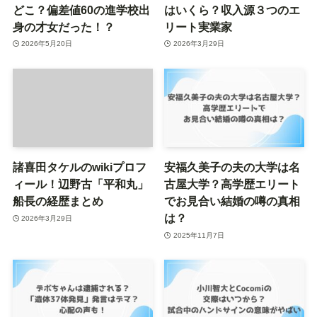
どこ？偏差値60の進学校出
はいくら？収入源３つのエ
身の才女だった！？
リート実業家
2026年5月20日
2026年3月29日
諸喜田タケルのwikiプロフ
安福久美子の夫の大学は名
ィール！辺野古「平和丸」
古屋大学？高学歴エリート
船長の経歴まとめ
でお見合い結婚の噂の真相
は？
2026年3月29日
2025年11月7日